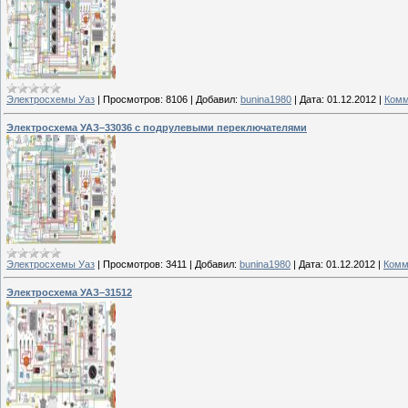
Электросхемы Уаз
|
Просмотров:
8106
|
Добавил:
bunina1980
|
Дата:
01.12.2012
|
Комм
Электросхема УАЗ–33036 с подрулевыми переключателями
Электросхемы Уаз
|
Просмотров:
3411
|
Добавил:
bunina1980
|
Дата:
01.12.2012
|
Комм
Электросхема УАЗ–31512