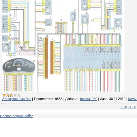
Электросхема Ваз
|
Просмотров:
9585
|
Добавил:
bunina1980
|
Дата:
30.11.2012
|
Комме
1-10
11-20
Полная версия сайта