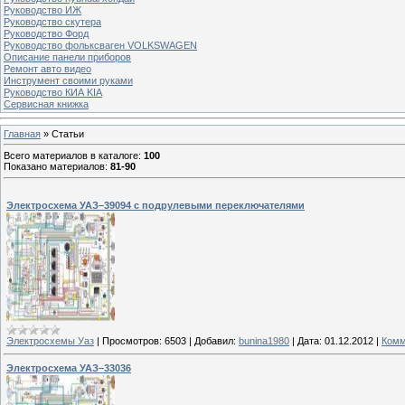
Руководство ИЖ
Руководство скутера
Руководство Форд
Руководство фольксваген VOLKSWAGEN
Описание панели приборов
Ремонт авто видео
Инструмент своими руками
Руководство КИА KIA
Сервисная книжка
Главная
»
Статьи
Всего материалов в каталоге
:
100
Показано материалов
:
81-90
Электросхема УАЗ–39094 с подрулевыми переключателями
Электросхемы Уаз
|
Просмотров:
6503
|
Добавил:
bunina1980
|
Дата:
01.12.2012
|
Комм
Электросхема УАЗ–33036