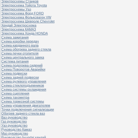
Электросхемы Станков
Электросхема Тойота Toyota
Электросхемы Уаз
Электросхема Форд FORD
Электросхема Фольксваген VW
Электросхема Шевроле Chevrolet
Хендай Электросхема
Электросхема КАМАЗ
Электросхема Хонда HONDA
Схема зажигания
Схема коробки передач
Схема карданного вала
Схема обогрева заднего стекла
Схема печки отопителя
Схема центрального замка
Система питания
Схема подогрева сидений
Схема Поворотов Аварийки
Схема подвески
Схема задней подвески
Схема рулевого управления
Схема стеклоподъемников
Схема системы охлаждения
Схема сцепления
Схема тахометра
Схема тормозной системы
Схема управления двигателем
Точки подключения сигнализации
Обогрев заднего стекла ваз
Ваз руководство
Газ руководство
Уаз руководство
Руководство Камаз
Маз руководство
Руководство hyundai хендай