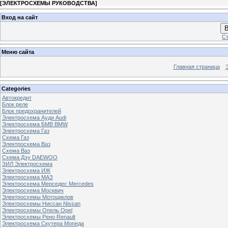
[
ЭЛЕКТРОСХЕМЫ РУКОВОДСТВА
]
Вход на сайт
В
Ст
Меню сайта
Главная страница
Categories
Автокредит
Блок реле
Блок предохранителей
Электросхема Ауди Audi
Электросхема БМВ BMW
Электросхема Газ
Схема Газ
Электросхема Ваз
Схема Ваз
Схема Дэу DAEWOO
ЗИЛ Электросхема
Электросхема ИЖ
Электросхема МАЗ
Электросхема Мерседес Mercedes
Электросхема Москвич
Электросхемы Мотоциклов
Электросхемы Ниссан Nissan
Электросхемы Опель Opel
Электросхемы Рено Renault
Электросхема Скутера Мопеда