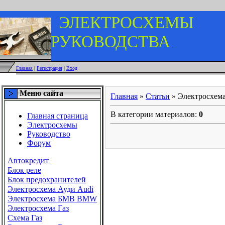
ЭЛЕКТРОСХЕМЫ
РУКОВОДСТВА
Главная
|
Регистрация
|
Вход
Меню сайта
Главная
»
Статьи
» Электросхем
В категории материалов
:
0
Главная страница
Электросхемы
Руководство
Форум
Автокредит
Блок реле
Блок предохранителей
Электросхема Ауди Audi
Электросхема БМВ BMW
Электросхема Газ
Схема Газ