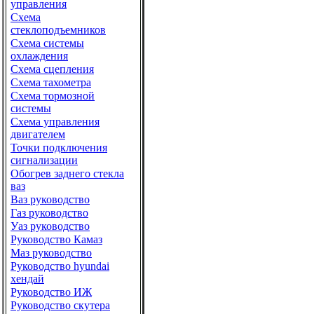
управления
Схема
стеклоподъемников
Схема системы
охлаждения
Схема сцепления
Схема тахометра
Схема тормозной
системы
Схема управления
двигателем
Точки подключения
сигнализации
Обогрев заднего стекла
ваз
Ваз руководство
Газ руководство
Уаз руководство
Руководство Камаз
Маз руководство
Руководство hyundai
хендай
Руководство ИЖ
Руководство скутера