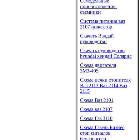
Самодельные
приспособления-
съемники
Система питания ваз
2107 инжектор
Скачать Валдай
руководство
Скачать руководство
hyundai хендай Солярис
Схема двигателя
ЗМЗ-405
Схема печки отопителя
Ваз 2113 Ваз 2114 Ваз
2115
Схема Ваз 2101
Схема ваз 2107
Схема Газ 3110
Схема Газель Бизнес
стоп сигналов
бензонасоса