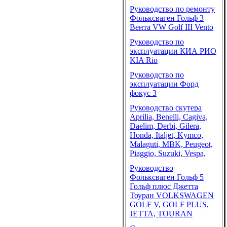
Руководство по ремонту
Фольксваген Гольф 3
Вента VW Golf III Vento
Руководство по
эксплуатации КИА РИО
KIA Rio
Руководство по
эксплуатации Форд
фокус 3
Руководство скутера
Aprilia, Benelli, Cagiva,
Daelim, Derbi, Gilera,
Honda, Italjet, Kymco,
Malaguti, MBK, Peugeot,
Piaggio, Suzuki, Vespa,
Руководство
Фольксваген Гольф 5
Гольф плюс Джетта
Тоуран VOLKSWAGEN
GOLF V, GOLF PLUS,
JETTA, TOURAN