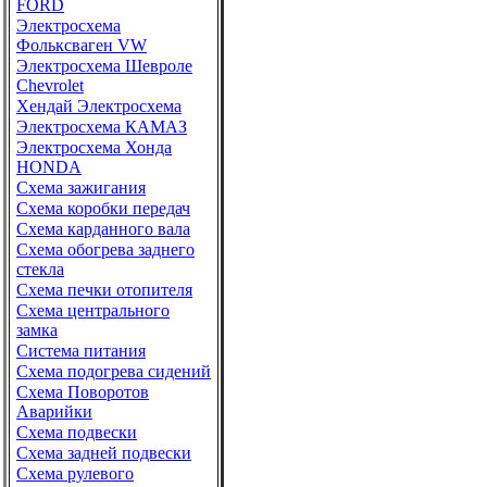
FORD
Электросхема
Фольксваген VW
Электросхема Шевроле
Chevrolet
Хендай Электросхема
Электросхема КАМАЗ
Электросхема Хонда
HONDA
Схема зажигания
Схема коробки передач
Схема карданного вала
Схема обогрева заднего
стекла
Схема печки отопителя
Схема центрального
замка
Система питания
Схема подогрева сидений
Схема Поворотов
Аварийки
Схема подвески
Схема задней подвески
Схема рулевого