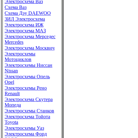
Электросхема Ваз
Схема Ваз
Схема Дэу DAEWOO
ЗИЛ Электросхема
Электросхема ИЖ
Электросхема МАЗ
Электросхема Мерседес
Mercedes
Электросхема Москвич
Электросхемы
Мотоциклов
Электросхемы Ниссан
Nissan
Электросхемы Опель
Opel
Электросхемы Рено
Renault
Электросхема Скутера
Мопеда
Электросхемы Станков
Электросхема Тойота
Toyota
Электросхемы Уаз
Электросхема Форд